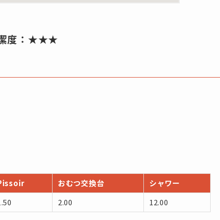
潔度：★★★
Pissoir
おむつ交換台
シャワー
1.50
2.00
12.00