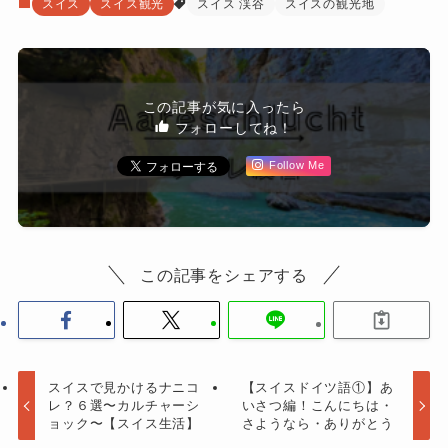
スイス
スイス観光
スイス 渓谷
スイスの観光地
この記事が気に入ったら
フォローしてね！
Follow Me
この記事をシェアする
スイスで見かけるナニコ
【スイスドイツ語①】あ
レ？６選〜カルチャーシ
いさつ編！こんにちは・
ョック〜【スイス生活】
さようなら・ありがとう