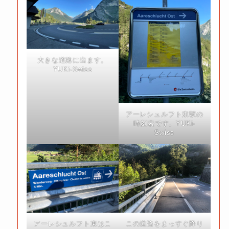
大きな道路に出ます。
YUKi-Swiss
アーレシュルフト東駅の
時刻表です。YUKi-
Swiss
この道路をまっすぐ降り
アーレシュルフト東はこ