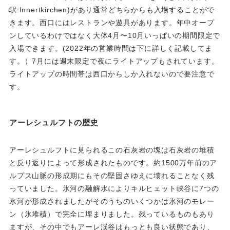
駅:Innertkirchen)があり通常どちらからも入場することがで
きます。
西口にはレストランや遊具
があります。
年中オープ
ンしているわけではなく大体4月〜10月いっぱいの期間限定で
入場できます
。(2022年の営業時間は下に詳しく記載してま
す。）7月には週末限定で夜にライトアップもされています。
ライトアップの時間帯は西口からしか入れないので要注意で
す。
アーレシュルフトの歴史
アーレシュルフトに見られるこの石灰岩の塊は石灰岩の堆積
と反り返りによって形成されたものです。約1500万年前のア
ルプス山脈の形成期にもその堅固さゆえに壊れることなく残
っていました。氷河の融解水によりキルヒェット峡谷に7つの
氷河が形成されましたがそのうちのいくつかは氷河のモレー
ン（氷堆積）で完全に埋まりました。残っているものもあり
ますが、その中でもアーレ渓谷はもっとも良い状態であり、