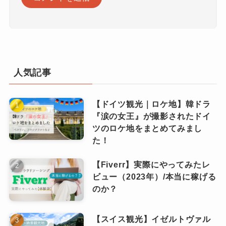
A
l
t
e
r
人気記事
n
a
t
【ドイツ観光｜ロケ地】韓ドラ
i
『涙の女王』が撮影されたドイ
v
ツのロケ地をまとめてみまし
e
た！
:
【Fiverr】実際にやってみたレ
ビュー（2023年）/本当に稼げる
のか？
【スイス観光】イゼルトヴァル